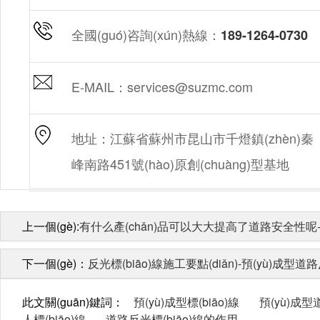
全國(guó)咨詢(xún)熱線：
189-1264-0730
E-MAIL：services@suzmc.com
地址：江蘇省蘇州市昆山市千燈鎮(zhèn)秦
峰南路451號(hào)原創(chuàng)型基地
上一個(gè):
有什么產(chǎn)品可以大大提高了道路安全性呢-預(
下一個(gè)：
反光標(biāo)線施工要點(diǎn)-預(yù)成型道路
此文關(guān)鍵詞：
預(yù)成型標(biāo)線
預(yù)成型
人標(biāo)線
道路反光標(biāo)線的作用