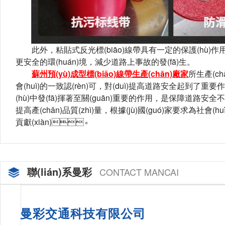
此外，粘貼式反光標(biāo)線帶具有一定的保護(hù)作用，
更安全的環(huán)境，減少道路上事故的發(fā)生。
蘇州預(yù)成型標(biāo)線帶生產(chǎn)廠家
所生產(ch
會(huì)的一致認(rèn)可，對(duì)提高道路安全起到了重要作用
(hù)中發(fā)揮著至關(guān)重要的作用，是保障道路安全不
提高產(chǎn)品質(zhì)量，根據(jù)國(guó)家要求為社會
貢獻(xiàn)。
聯(lián)系曼彩
CONTACT MANCAI
曼彩交通科技有限公司