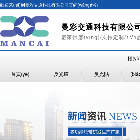
歡迎來(lái)到曼彩交通科技有限公司官網(wǎng)！
曼彩交通科技有限公
廠家供應(yīng)/支持定制/1V1設(
預(y
首頁(yè)
反光膜
反光貼
(bi