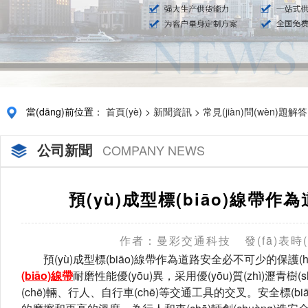
當(dāng)前位置：
首頁(yè)
>
新聞資訊
>
常見(jiàn)問(wèn)題解答
公司新聞
COMPANY NEWS
預(yù)成型標(biāo)線帶
作者：曼彩交通科技
發(fā)表時(
預(yù)成型標(biāo)線帶作為道路安全必不可少的保護(hù)
(biāo)線帶
耐磨性能優(yōu)異，采用優(yōu)質(zhì)
(chē)輛、行人、自行車(chē)等交通工具的交叉。安全標(bi