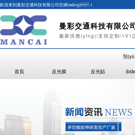
歡迎來到曼彩交通科技有限公司官網(wǎng)！
曼彩交通科技有限公
廠家供應(yīng)/支持定制/1V1設(
預(y
首頁
反光膜
反光貼
(bi