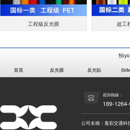
工程級反光膜
超工
預(y
首頁
反光膜
反光貼
(bi
咨詢熱線：
189-1264-
公司名稱：曼彩交通科