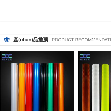
產(chǎn)品推薦
PRODUCT RECOMMENDAT