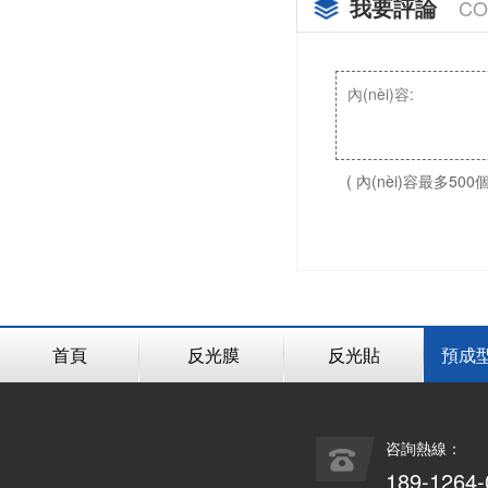
我要評論
CO
( 內(nèi)容最多500個
首頁
反光膜
反光貼
預成
咨詢熱線：
189-1264-