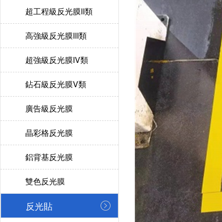
超工程級反光膜II類
高強級反光膜III類
超強級反光膜IV類
鉆石級反光膜V類
廣告級反光膜
晶彩格反光膜
鋁背基反光膜
雙色反光膜
反光貼