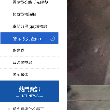
震蕩型公路反光膠帶
預成型標識貼
車間5s區(qū)域標線
警示系列產(chǎn)品
夜光膜
盒裝警戒線
警示膠帶
熱門資訊
— HOT NEWS —
反光膠帶怎么撕下來-