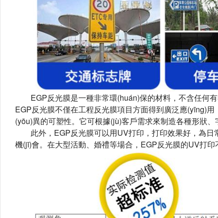
EGP反光膜是一種非常環(huán)保的材料，不含任何有毒有害物質
EGP反光膜不僅在工程反光膜項目方面得到廣泛應(yīng)用，還在設(s
(yōu)異的可塑性。它可根據(jù)客戶需求來制造各種形狀、字體
此外，EGP反光膜可以用UV打印，打印效果好，為日常生活和
機(jī)會。在大型活動、婚禮等場合，EGP反光膜的UV打印