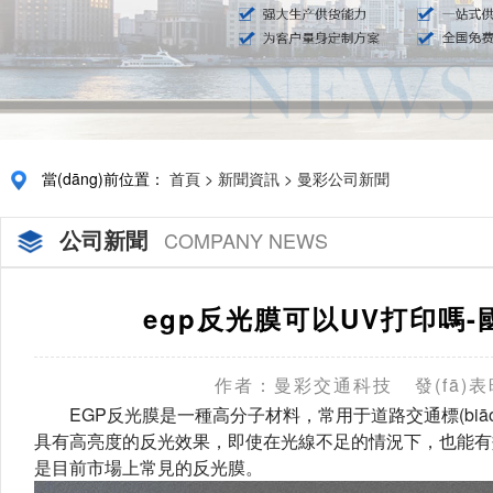
當(dāng)前位置：
首頁
>
新聞資訊
>
曼彩公司新聞
公司新聞
COMPANY NEWS
egp反光膜可以UV打印嗎-國
作者：曼彩交通科技
發(fā)表
EGP反光膜是一種高分子材料，常用于道路交通標(biāo)志、
具有高亮度的反光效果，即使在光線不足的情況下，也能有
是目前市場上常見的反光膜。