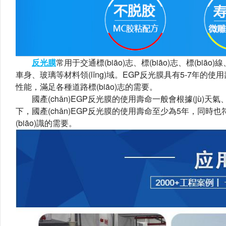
反光膜
常用于交通標(biāo)志、標(biāo)志、標(bi
車身、玻璃等材料領(lǐng)域。EGP反光膜具有5-7年的
性能，滿足各種道路標(biāo)志的需要。
國產(chǎn)EGP反光膜的使用壽命一般會根據(jù)天氣
下，國產(chǎn)EGP反光膜的使用壽命至少為5年，同時也符合
(biāo)識的需要。