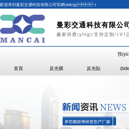
歡迎來到曼彩交通科技有限公司官網(wǎng)！
曼彩交通科技有限公
廠家供應(yīng)/支持定制/1V1設
預(y
首頁
反光膜
反光貼
(bi