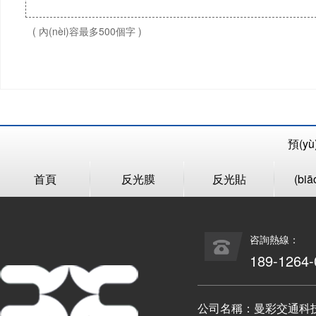
( 內(nèi)容最多500個字 )
預(y
首頁
反光膜
反光貼
(bi
咨詢熱線：
189-1264-
公司名稱：曼彩交通科